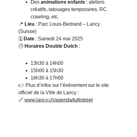
Des 
animations enfants
 : ateliers 
créatifs, tatouages temporaires, RC 
crawling, etc.
📍 
Lieu
 : Parc Louis-Bertrand – Lancy 
(Suisse)
🗓️ 
Date
 : Samedi 24 mai 2025
🕒 
Horaires Double Dutch
 :
13h30 à 14h00
15h00 à 15h30
16h30 à 17h00
👉 Plus d’infos sur l’événement sur le site 
officiel de la Ville de Lancy :
🔗 
www.lancy.ch/agenda/tuttistreet
Double Dutch Danse et 