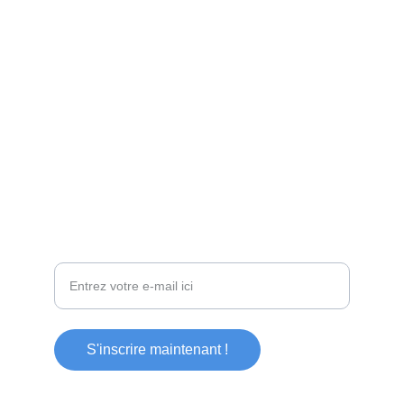
Gymnastique
Promouvoir le double dutch pour tous.
Brandon Mongila
asso.dddg@gmail.com
+33 6 58 96 94 74
Inscrivez-vous à la newsletter
Votre adresse e-mail
S'inscrire maintenant !